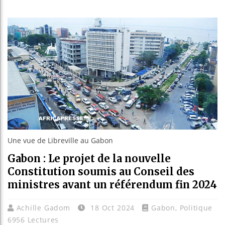
Guinée
Réform
Bénin 
Aliko 
Une vue de Libreville au Gabon
Gabon : Le projet de la nouvelle
Constitution soumis au Conseil des
ministres avant un référendum fin 2024
Achille Gadom
18 Oct 2024
Gabon
,
Politique
6956 Lectures