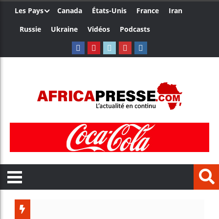
Les Pays
Canada
États-Unis
France
Iran
Russie
Ukraine
Vidéos
Podcasts
Les je