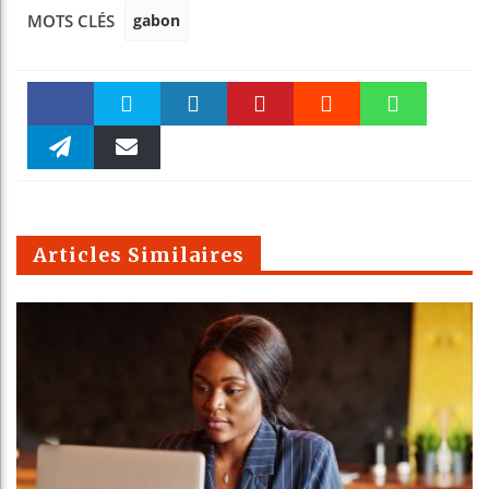
gabon
MOTS CLÉS
Faceboo
Twitter
linkedin
Pinteres
Reddit
WhatsAp
k
Telegra
Email
t
pt
m
Articles Similaires