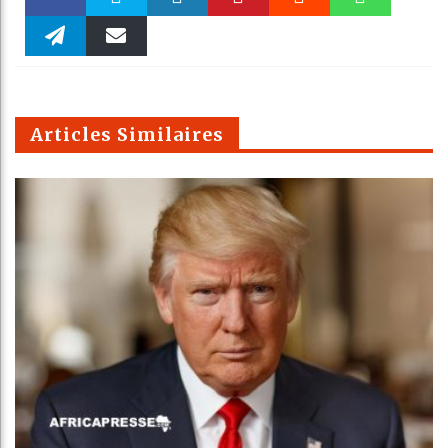
Faceboo
Twitter
linkedin
Pinteres
Reddit
WhatsAp
k
Telegra
Email
t
pt
m
Articles Similaires