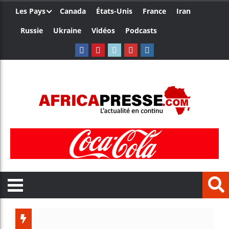
Les Pays
Canada
États-Unis
France
Iran
Russie
Ukraine
Vidéos
Podcasts
Trump n