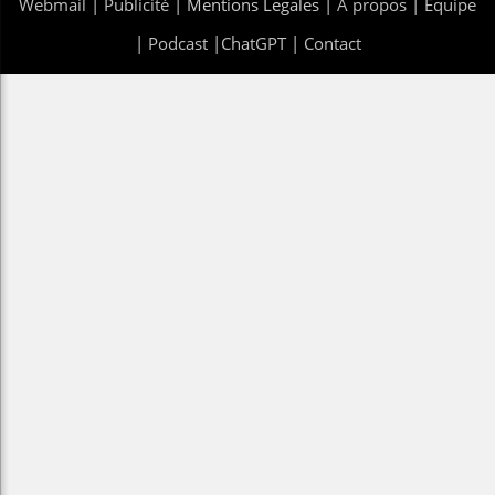
Webmail
|
Publicité
| Mentions Legales |
À propos
|
Équipe
|
Podcast
|
ChatGPT
|
Contact