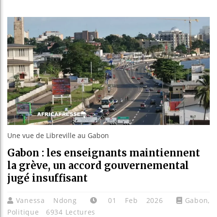
Guinée
Réforme
Bénin 
Aliko 
Une vue de Libreville au Gabon
Gabon : les enseignants maintiennent
la grève, un accord gouvernemental
jugé insuffisant
Vanessa Ndong
01 Feb 2026
Gabon
,
Politique
6934 Lectures