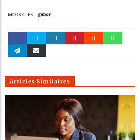
gabon
MOTS CLÉS
Faceboo
Twitter
linkedin
Pinteres
Reddit
WhatsAp
k
Telegra
Email
t
pt
m
Articles Similaires