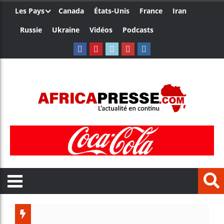
Les Pays
Canada
États-Unis
France
Iran
Russie
Ukraine
Vidéos
Podcasts
Les je