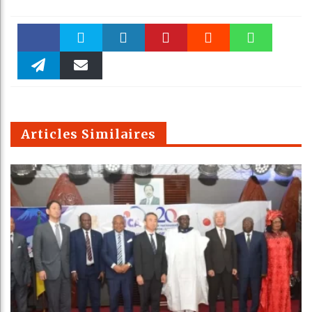
Faceboo
Twitter
linkedin
Pinteres
Reddit
WhatsAp
k
Telegra
Email
t
pt
m
Articles Similaires