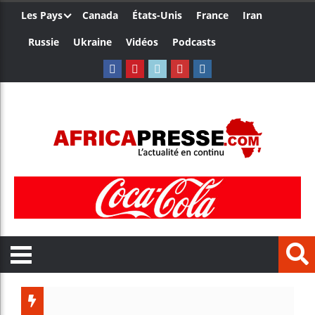
Les Pays
Canada
États-Unis
France
Iran
Russie
Ukraine
Vidéos
Podcasts
Le Cam