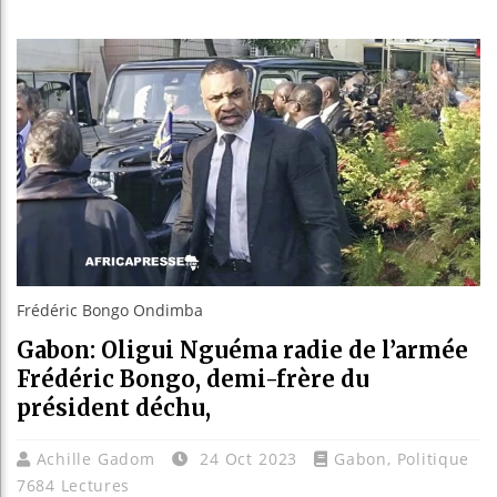
Bassir
Côte d
Tunisi
Ceuta 
Frédéric Bongo Ondimba
Gabon: Oligui Nguéma radie de l’armée
Frédéric Bongo, demi-frère du
président déchu,
Achille Gadom
24 Oct 2023
Gabon
,
Politique
7684 Lectures