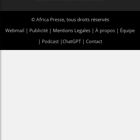
©
Africa Presse
, tous droits réservés
Webmail
|
Publicité
| Mentions Legales |
À propos
|
Équipe
|
Podcast
|
ChatGPT
|
Contact