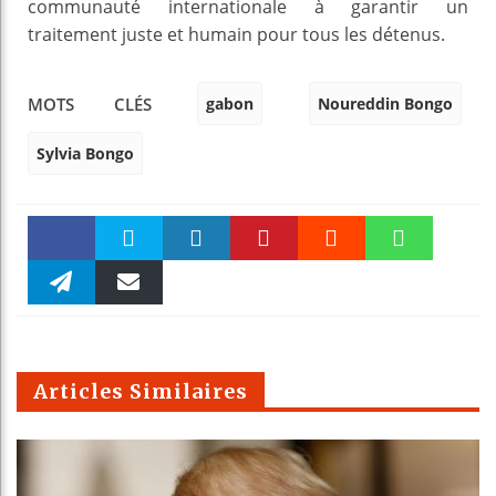
communauté internationale à garantir un
traitement juste et humain pour tous les détenus.
gabon
Noureddin Bongo
MOTS CLÉS
Sylvia Bongo
Faceboo
Twitter
linkedin
Pinteres
Reddit
WhatsAp
k
Telegra
Email
t
pt
m
Articles Similaires