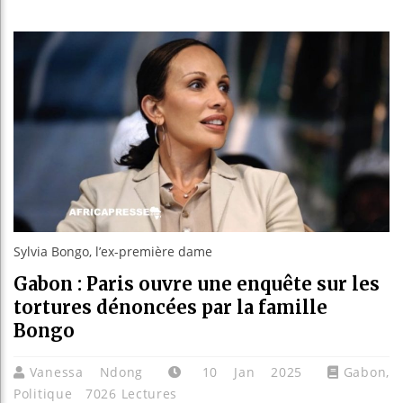
Les jeun
Guinée :
Réforme 
Bénin : 
Sylvia Bongo, l’ex-première dame
Gabon : Paris ouvre une enquête sur les
tortures dénoncées par la famille
Bongo
Vanessa Ndong
10 Jan 2025
Gabon
,
Politique
7026 Lectures