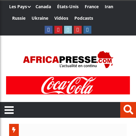
Les Pays
Canada
États-Unis
France
Iran
Russie
Ukraine
Vidéos
Podcasts
Trump n