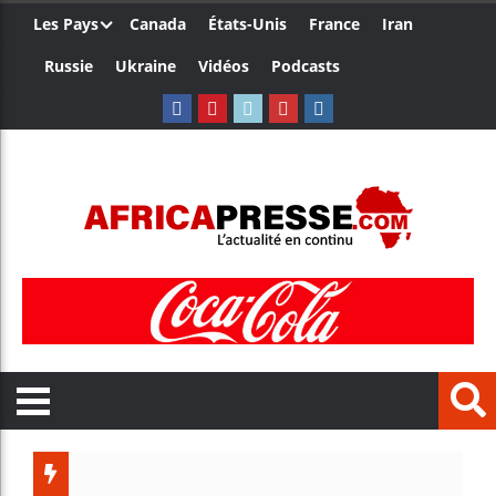
Les Pays
Canada
États-Unis
France
Iran
Russie
Ukraine
Vidéos
Podcasts
Les jeune