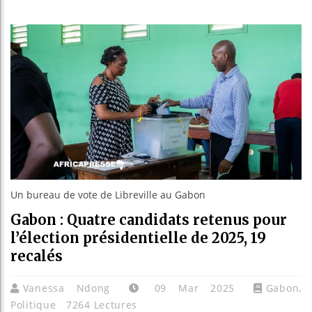
Guinée : 
Réforme él
Bénin : P
Aliko Dan
Un bureau de vote de Libreville au Gabon
Gabon : Quatre candidats retenus pour
l’élection présidentielle de 2025, 19
recalés
Vanessa Ndong
09 Mar 2025
Gabon
,
Politique
7264 Lectures