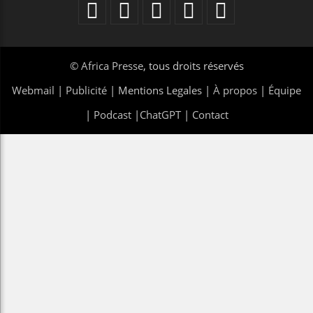
©
Africa Presse
, tous droits réservés
Webmail
|
Publicité
| Mentions Legales |
À propos
|
Équipe
|
Podcast
|
ChatGPT
|
Contact