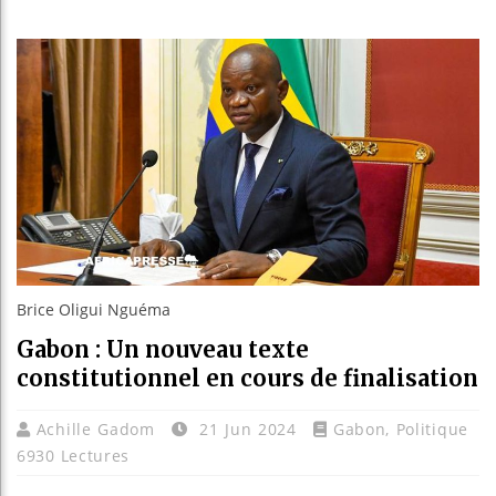
Réparatio
Canada :
Reboisem
Brice Oligui Nguéma
Gabon : Un nouveau texte
constitutionnel en cours de finalisation
Achille Gadom
21 Jun 2024
Gabon
,
Politique
6930 Lectures