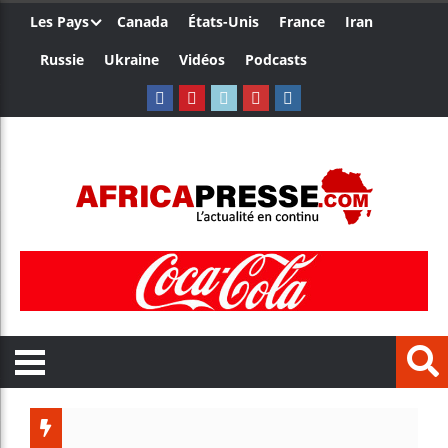
Les Pays
Canada
États-Unis
France
Iran
Russie
Ukraine
Vidéos
Podcasts
Ceuta : R