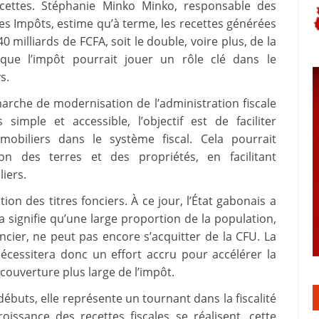
recettes. Stéphanie Minko Minko, responsable des
des Impôts, estime qu’à terme, les recettes générées
0 milliards de FCFA, soit le double, voire plus, de la
e que l’impôt pourrait jouer un rôle clé dans le
s.
marche de modernisation de l’administration fiscale
imple et accessible, l’objectif est de faciliter
mmobiliers dans le système fiscal. Cela pourrait
on des terres et des propriétés, en facilitant
liers.
on des titres fonciers. À ce jour, l’État gabonais a
a signifie qu’une large proportion de la population,
ncier, ne peut pas encore s’acquitter de la CFU. La
écessitera donc un effort accru pour accélérer la
 couverture plus large de l’impôt.
ébuts, elle représente un tournant dans la fiscalité
oissance des recettes fiscales se réalisent, cette