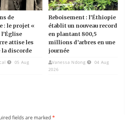
ns de
Reboisement : l’Éthiopie
e : le projet «
établit un nouveau record
 l’Église
en plantant 800,5
re attise les
millions d’arbres en une
 la discorde
journée
cal
05 Aug
Vanessa Ndong
04 Aug
2026
ired fields are marked
*