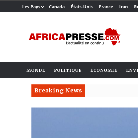
Les Pays
Canada
États-Unis
France
Iran
R
MONDE
POLITIQUE
ÉCONOMIE
ENV
Breaking News