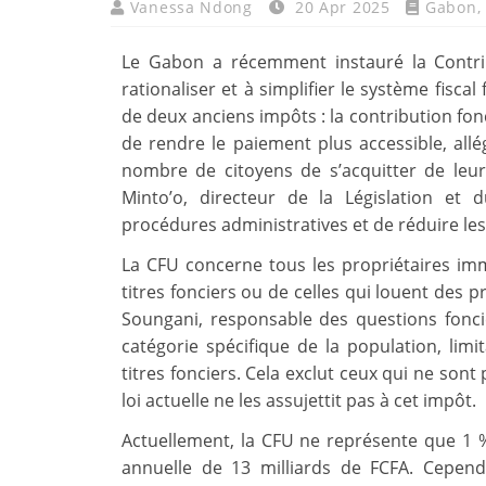
Vanessa Ndong
20 Apr 2025
Gabon
,
Le Gabon a récemment instauré la Contri
rationaliser et à simplifier le système fisca
de deux anciens impôts : la contribution fonc
de rendre le paiement plus accessible, allé
nombre de citoyens de s’acquitter de leurs
Minto’o, directeur de la Législation et 
procédures administratives et de réduire les 
La CFU concerne tous les propriétaires imm
titres fonciers ou de celles qui louent des 
Soungani, responsable des questions fonci
catégorie spécifique de la population, lim
titres fonciers. Cela exclut ceux qui ne son
loi actuelle ne les assujettit pas à cet impôt.
Actuellement, la CFU ne représente que 1 %
annuelle de 13 milliards de FCFA. Cepend