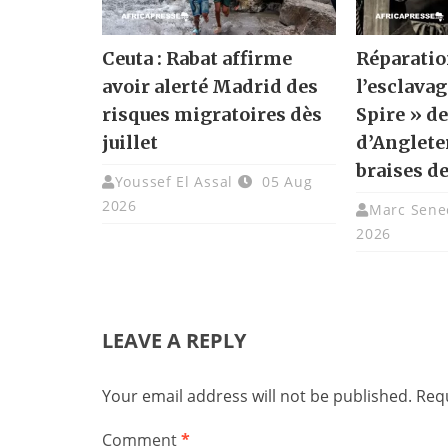
Ceuta : Rabat affirme
Réparatio
avoir alerté Madrid des
l’esclavag
risques migratoires dès
Spire » de
juillet
d’Angleter
braises de
Youssef El Assal
05 Aug
2026
Marc Sene
2026
LEAVE A REPLY
Your email address will not be published.
Requ
Comment
*