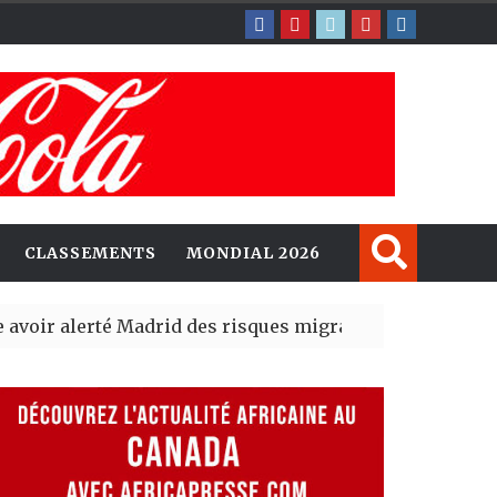
CLASSEMENTS
MONDIAL 2026
erté Madrid des risques migratoires dès juillet
| 05 Aug 2
lit un nouveau record en plantant 800,5 millions d’arbr