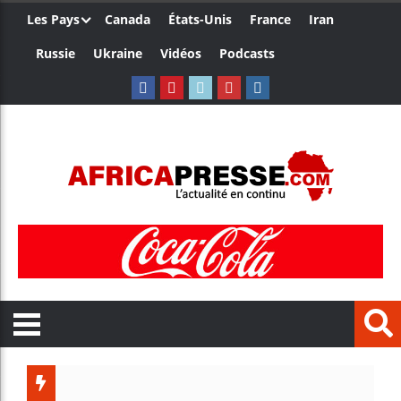
Les Pays
Canada
États-Unis
France
Iran
Russie
Ukraine
Vidéos
Podcasts
Les jeun