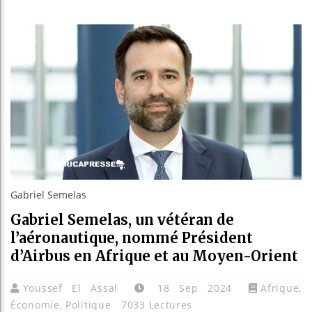
Guinée :
Réforme 
Bénin : 
Aliko Da
Gabriel Semelas
Gabriel Semelas, un vétéran de
l’aéronautique, nommé Président
d’Airbus en Afrique et au Moyen-Orient
Youssef El Assal
18 Sep 2024
Afrique
,
Économie
,
Politique
7033 Lectures