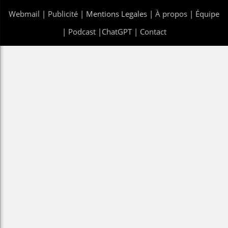
Webmail
|
Publicité
| Mentions Legales |
À propos
|
Équipe
|
Podcast
|
ChatGPT
|
Contact