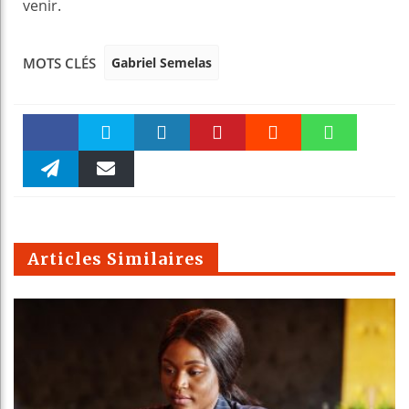
venir.
Gabriel Semelas
MOTS CLÉS
Faceboo
Twitter
linkedin
Pinteres
Reddit
WhatsAp
k
Telegra
Email
t
pt
m
Articles Similaires