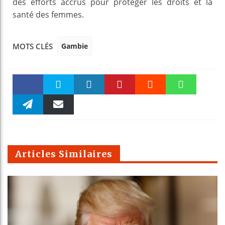
des efforts accrus pour protéger les droits et la
santé des femmes.
Gambie
MOTS CLÉS
Faceboo
Twitter
linkedin
Pinteres
Reddit
WhatsAp
k
Telegra
Email
t
pt
m
Articles Similaires