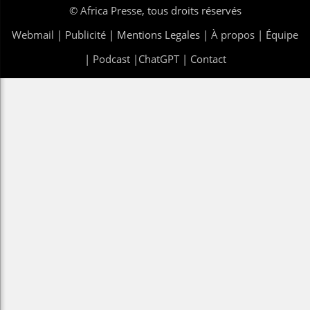
©
Africa Presse
, tous droits réservés
Webmail
|
Publicité
| Mentions Legales |
À propos
|
Équipe
|
Podcast
|
ChatGPT
|
Contact