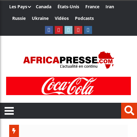
Les Pays
Canada
États-Unis
France
Iran
Russie
Ukraine
Vidéos
Podcasts
Trump no