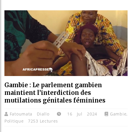
Les jeun
Guinée :
Réforme é
Bénin : 
Gambie : Le parlement gambien
maintient l’interdiction des
mutilations génitales féminines
Fatoumata Diallo
16 Jul 2024
Gambie
,
Politique
7253 Lectures