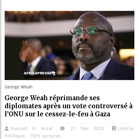
Répara
Canada
Rebois
George Weah
George Weah réprimande ses
diplomates après un vote controversé à
l’ONU sur le cessez-le-feu à Gaza
Youssef El Assal
21 Dec 2023
Libéria
,
Politique
7509 Lectures