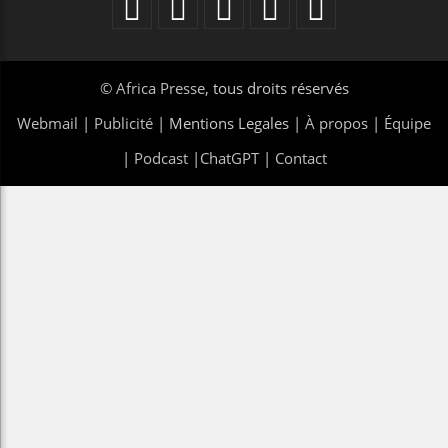
©
Africa Presse
, tous droits réservés
Webmail
|
Publicité
| Mentions Legales |
À propos
|
Équipe
|
Podcast
|
ChatGPT
|
Contact