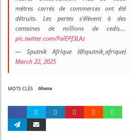
mètres carrés de commerces ont été
détruits. Les pertes s'élèvent à des
centaines de millions de cedis.…
pic.twitter.com/FalEPf3LAz
— Sputnik Afrique (@sputnik_afrique)
March 22, 2025
Ghana
MOTS CLÉS
Faceboo
Twitter
linkedin
Pinteres
Reddit
WhatsAp
k
Telegra
Email
t
pt