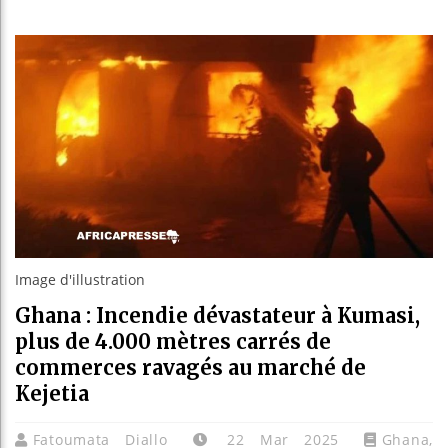
Bassirou D
Côte d’Ivoi
Tunisie : 
Ceuta : Rab
Image d'illustration
Ghana : Incendie dévastateur à Kumasi,
plus de 4.000 mètres carrés de
commerces ravagés au marché de
Kejetia
Fatoumata Diallo
22 Mar 2025
Ghana
,