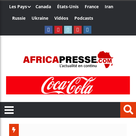
Les Pays
Canada
États-Unis
France
Iran
Russie
Ukraine
Vidéos
Podcasts
Les jeunes