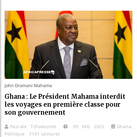
Guinée : 
Réforme él
Bénin : Pa
Aliko Dang
John Dramani Mahama
Ghana : Le Président Mahama interdit
les voyages en première classe pour
son gouvernement
Pascale Tchakounte
09 Feb 2025
Ghana
,
Politique
7191 Lectures