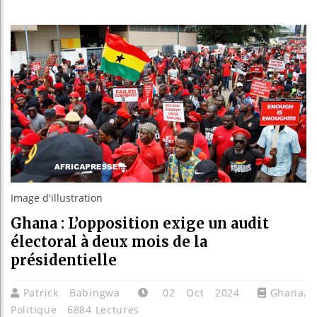
Les jeun
Guinée :
Réforme 
Bénin : 
Image d'illustration
Ghana : L’opposition exige un audit
électoral à deux mois de la
présidentielle
Patrick Babingwa
02 Oct 2024
Ghana
,
Politique
6884 Lectures