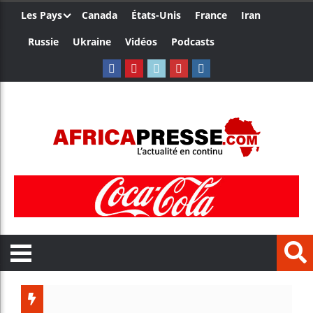
Les Pays
Canada
États-Unis
France
Iran
Russie
Ukraine
Vidéos
Podcasts
Trump n