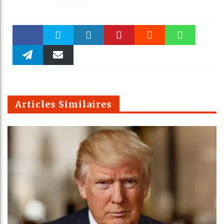
Faceboo
Twitter
linkedin
Pinteres
Reddit
WhatsAp
k
Telegra
Email
t
pt
m
Articles Similaires