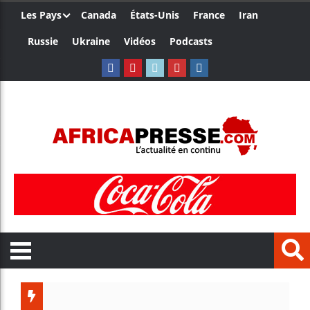
Les Pays
Canada
États-Unis
France
Iran
Russie
Ukraine
Vidéos
Podcasts
Les jeun