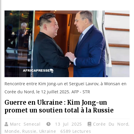
Guinée :
Réforme é
Bénin : P
Aliko Da
Rencontre entre Kim Jong-un et Sergueï Lavrov, à Wonsan en
Corée du Nord, le 12 juillet 2025. AFP - STR
Guerre en Ukraine : Kim Jong-un
promet un soutien total à la Russie
Marc Senecal
13 Jul 2025
Corée Du Nord
,
Monde
,
Russie
,
Ukraine
6589 Lectures