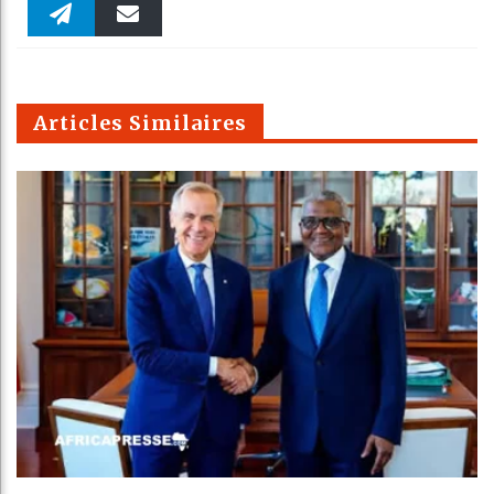
Faceboo
Twitter
linkedin
Pinteres
Reddit
WhatsAp
k
Telegra
Email
t
pt
m
Articles Similaires