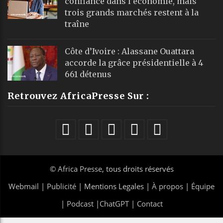
confiance dans l’économie, mais
trois grands marchés restent à la
traîne
Côte d’Ivoire : Alassane Ouattara
accorde la grâce présidentielle à 4
661 détenus
Retrouvez AfricaPresse Sur :
©
Africa Presse
, tous droits réservés
Webmail
|
Publicité
| Mentions Legales |
À propos
|
Équipe
|
Podcast
|
ChatGPT
|
Contact