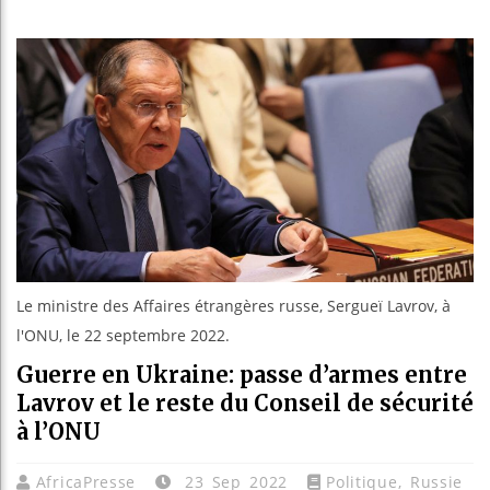
Guinée :
Réforme é
Bénin : P
Aliko Da
Le ministre des Affaires étrangères russe, Sergueï Lavrov, à
l'ONU, le 22 septembre 2022.
Guerre en Ukraine: passe d’armes entre
Lavrov et le reste du Conseil de sécurité
à l’ONU
AfricaPresse
23 Sep 2022
Politique
,
Russie