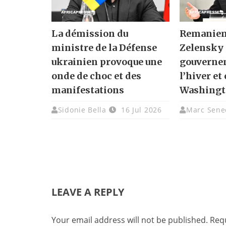
La démission du
Remanieme
ministre de la Défense
Zelensky 
ukrainien provoque une
gouvernem
onde de choc et des
l’hiver et
manifestations
Washing
Sidonie Bella
16 Jul 2026
Marc Sene
LEAVE A REPLY
Your email address will not be published.
Requ