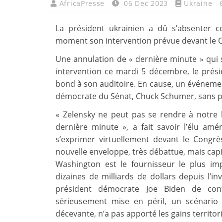
AfricaPresse
06 Dec 2023
Ukraine
La président ukrainien a dû s’absenter 
moment son intervention prévue devant le 
Une annulation de « dernière minute » qui
intervention ce mardi 5 décembre, le prési
bond à son auditoire. En cause, un événemen
démocrate du Sénat, Chuck Schumer, sans pl
« Zelensky ne peut pas se rendre à notre b
dernière minute », a fait savoir l’élu amér
s’exprimer virtuellement devant le Congrè
nouvelle enveloppe, très débattue, mais cap
Washington est le fournisseur le plus imp
dizaines de milliards de dollars depuis l’i
président démocrate Joe Biden de cont
sérieusement mise en péril, un scénario 
décevante, n’a pas apporté les gains territor