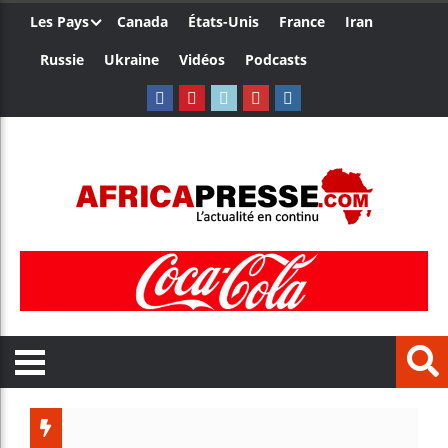
Les Pays
Canada
États-Unis
France
Iran
Russie
Ukraine
Vidéos
Podcasts
Les jeu