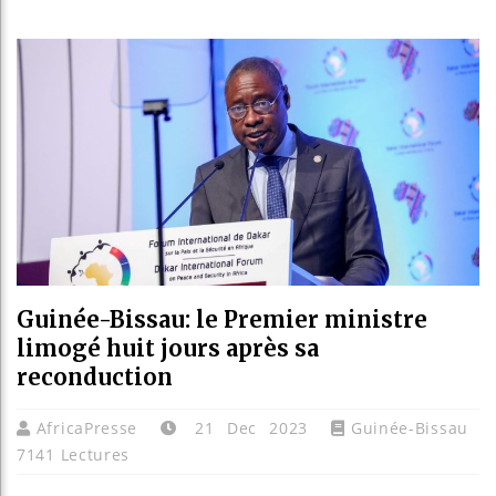
Guinée 
Réforme
Bénin :
Aliko D
Guinée-Bissau: le Premier ministre
limogé huit jours après sa
reconduction
AfricaPresse
21 Dec 2023
Guinée-Bissau
7141 Lectures