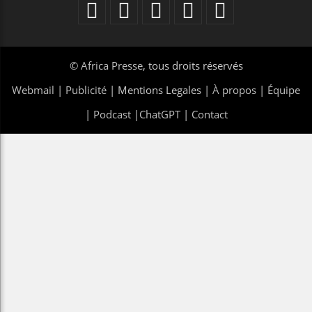
©
Africa Presse
, tous droits réservés
Webmail
|
Publicité
| Mentions Legales |
À propos
|
Équipe
|
Podcast
|
ChatGPT
|
Contact