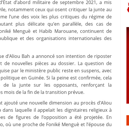
d’État d’abord militaire de septembre 2021, a mis
vile, notamment ceux qui osent critiquer la junte au
mme l’une des voix les plus critiques du régime de
tant plus délicate qu’en parallèle, des cas de
e Foniké Menguè et Habib Marouane, continuent de
 publique et des organisations internationales des
nse d’Aliou Bah a annoncé son intention de riposter
t de nouvelles pièces au dossier. La question de
equise par le ministère public reste en suspens, avec
politique en Guinée. Si la peine est confirmée, cela
e de la junte sur les opposants, renforçant la
s mois de la fin de la transition prévue.
nt ajouté une nouvelle dimension au procès d’Aliou
ans laquelle il appelait les dignitaires religieux à
cées de figures de l’opposition a été projetée. En
déo, où une proche de Foniké Menguè et l’épouse du