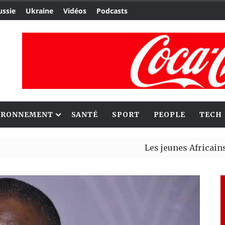
ussie
Ukraine
Vidéos
Podcasts
IRONNEMENT
SANTÉ
SPORT
PEOPLE
TECH
Les jeunes Africains retrouve
Aliko Dangote et Mark Carney 