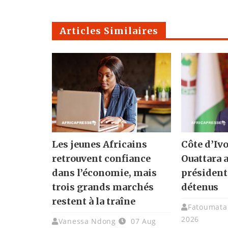
Articles Similaires
Les jeunes Africains
Côte d’Ivo
retrouvent confiance
Ouattara 
dans l’économie, mais
présidenti
trois grands marchés
détenus
restent à la traîne
Fatoumata 
2026
Vanessa Ndong
07 Aug