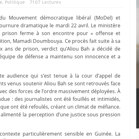
e
,
Politique
7107 Lectures
 du Mouvement démocratique libéral (MoDel) et
ournure dramatique le mardi 22 avril. Le ministère
e prison ferme à son encontre pour « offense et
sition, Mamadi Doumbouya. Ce procès fait suite à sa
 ans de prison, verdict qu’Aliou Bah a décidé de
n équipe de défense a maintenu son innocence et a
tte audience qui s’est tenue à la cour d’appel de
ants venus soutenir Aliou Bah se sont retrouvés face
avec des forces de l’ordre massivement déployées. À
ndue : des journalistes ont été fouillés et intimidés,
ue ont été refoulés, créant un climat de méfiance.
 alimenté la perception d’une justice sous pression
contexte particulièrement sensible en Guinée. La