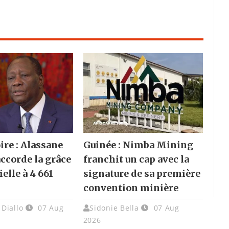
ire : Alassane
Guinée : Nimba Mining
accorde la grâce
franchit un cap avec la
elle à 4 661
signature de sa première
convention minière
Diallo
07 Aug
Sidonie Bella
07 Aug
2026