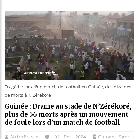
Bassirou
Côte d’Iv
Tunisie 
Ceuta : R
Tragédie lors d'un match de football en Guinée, des dizaines
de morts à N'Zérékoré
Guinée : Drame au stade de N’Zérékoré,
plus de 56 morts après un mouvement
de foule lors d’un match de football
AfricaPresse
01 Dec 2024
Guinée
,
Sport