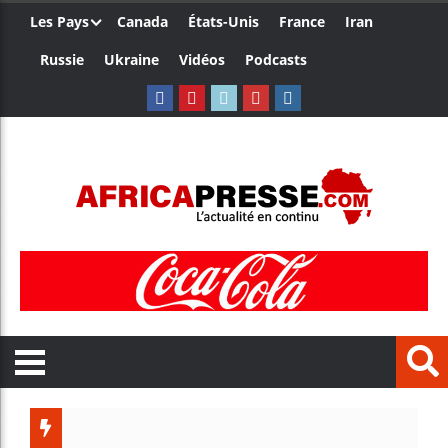
Les Pays
Canada
États-Unis
France
Iran
Russie
Ukraine
Vidéos
Podcasts
Le Camer