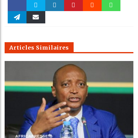
Faceboo
Twitter
linkedin
Pinteres
Reddit
WhatsAp
k
Telegra
Email
t
pt
m
Articles Similaires