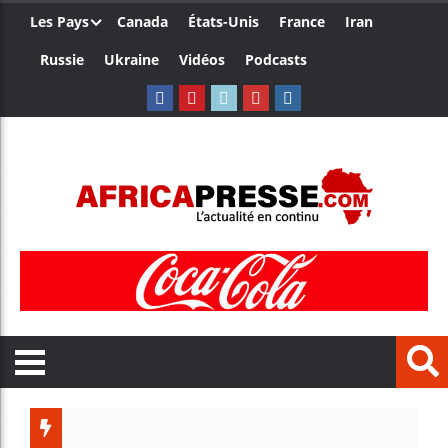
Les Pays
Canada
États-Unis
France
Iran
Russie
Ukraine
Vidéos
Podcasts
Trump no