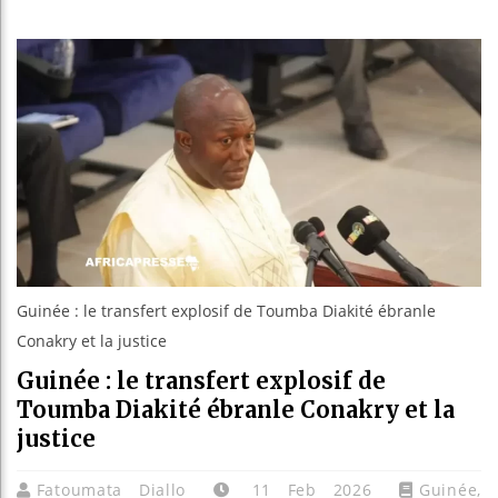
Les jeun
Guinée :
Réforme é
Bénin : 
Guinée : le transfert explosif de Toumba Diakité ébranle
Conakry et la justice
Guinée : le transfert explosif de
Toumba Diakité ébranle Conakry et la
justice
Fatoumata Diallo
11 Feb 2026
Guinée
,