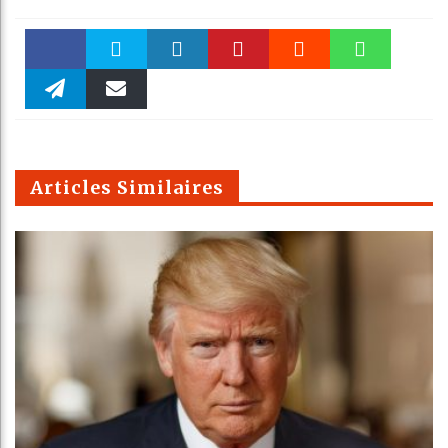
Faceboo
Twitter
linkedin
Pinteres
Reddit
WhatsAp
k
Telegra
Email
t
pt
m
Articles Similaires