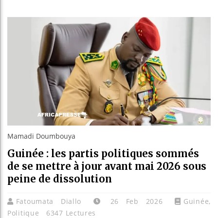
Guinée : 
Réforme él
Bénin : Pa
Aliko Dan
Mamadi Doumbouya
Guinée : les partis politiques sommés
de se mettre à jour avant mai 2026 sous
peine de dissolution
Fatoumata Diallo
26 Feb 2026
Guinée
,
Politique
6347 Lectures