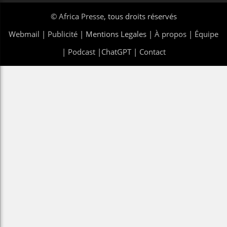
©
Africa Presse
, tous droits réservés
Webmail
|
Publicité
| Mentions Legales |
À propos
|
Équipe
|
Podcast
|
ChatGPT
|
Contact