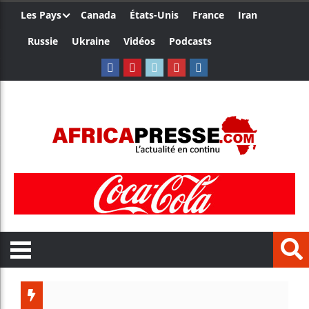
Les Pays
Canada
États-Unis
France
Iran
Russie
Ukraine
Vidéos
Podcasts
Les jeune