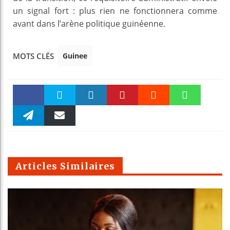
un signal fort : plus rien ne fonctionnera comme
avant dans l’arène politique guinéenne.
Guinee
MOTS CLÉS
Faceboo
Twitter
linkedin
Pinteres
Reddit
WhatsAp
k
Telegra
Email
t
pt
m
Articles Similaires