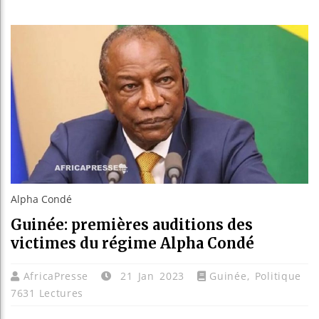
Les jeun
Guinée :
Réforme 
Bénin : 
Alpha Condé
Guinée: premières auditions des
victimes du régime Alpha Condé
AfricaPresse
21 Jan 2023
Guinée
,
Politique
7631 Lectures