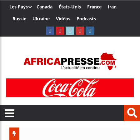
Les Pays
Canada
États-Unis
France
Iran
Russie
Ukraine
Vidéos
Podcasts
Trump n