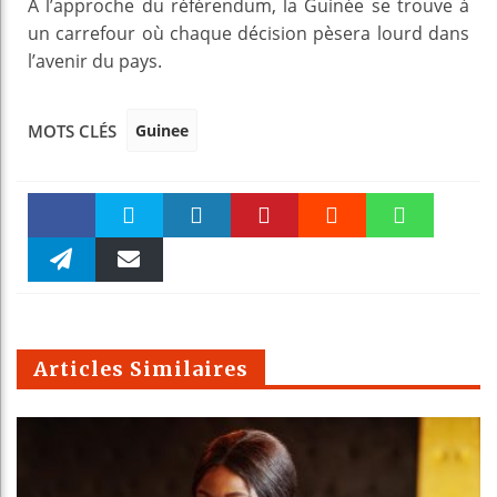
À l’approche du référendum, la Guinée se trouve à
un carrefour où chaque décision pèsera lourd dans
l’avenir du pays.
Guinee
MOTS CLÉS
Faceboo
Twitter
linkedin
Pinteres
Reddit
WhatsAp
k
Telegra
Email
t
pt
m
Articles Similaires