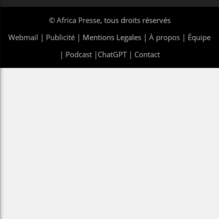
©
Africa Presse
, tous droits réservés
Webmail
|
Publicité
| Mentions Legales |
À propos
|
Équipe
|
Podcast
|
ChatGPT
|
Contact