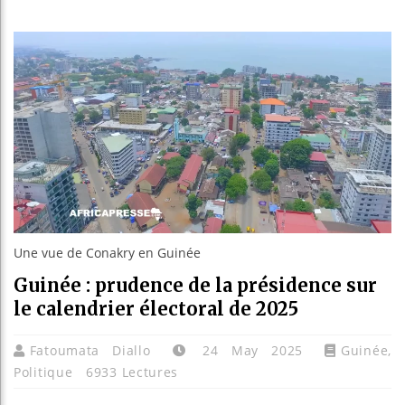
Guinée
Réforme
Bénin 
Aliko 
Une vue de Conakry en Guinée
Guinée : prudence de la présidence sur
le calendrier électoral de 2025
Fatoumata Diallo
24 May 2025
Guinée
,
Politique
6933 Lectures