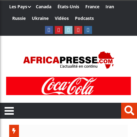
Les Pays
Canada
États-Unis
France
Iran
Russie
Ukraine
Vidéos
Podcasts
Les je