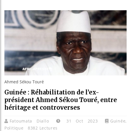
Les jeun
Guinée 
Réforme 
Bénin : 
Ahmed Sékou Touré
Guinée : Réhabilitation de l’ex-
président Ahmed Sékou Touré, entre
héritage et controverses
Fatoumata Diallo
31 Oct 2023
Guinée
,
Politique
8382 Lectures