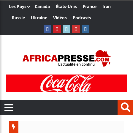
Les Pays
Canada
États-Unis
France
Iran
Russie
Ukraine
Vidéos
Podcasts
Trump n