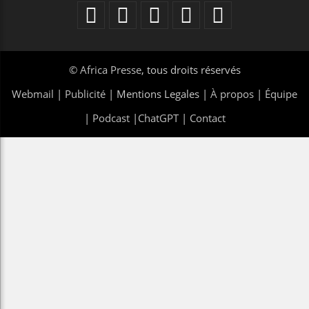
©
Africa Presse
, tous droits réservés
Webmail
|
Publicité
| Mentions Legales |
À propos
|
Équipe
|
Podcast
|
ChatGPT
|
Contact