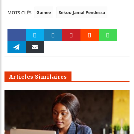
Guinee
Sékou Jamal Pendessa
MOTS CLÉS
Faceboo
Twitter
linkedin
Pinteres
Reddit
WhatsAp
k
Telegra
Email
t
pt
m
Articles Similaires