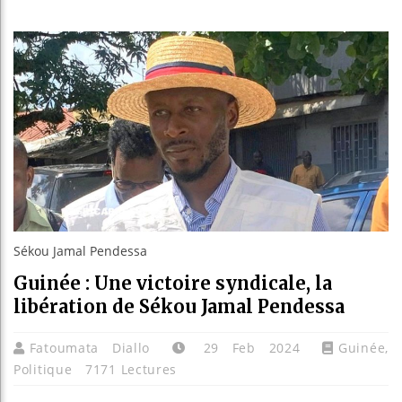
Guinée
Réforme
Bénin 
Aliko 
Sékou Jamal Pendessa
Guinée : Une victoire syndicale, la
libération de Sékou Jamal Pendessa
Fatoumata Diallo
29 Feb 2024
Guinée
,
Politique
7171 Lectures