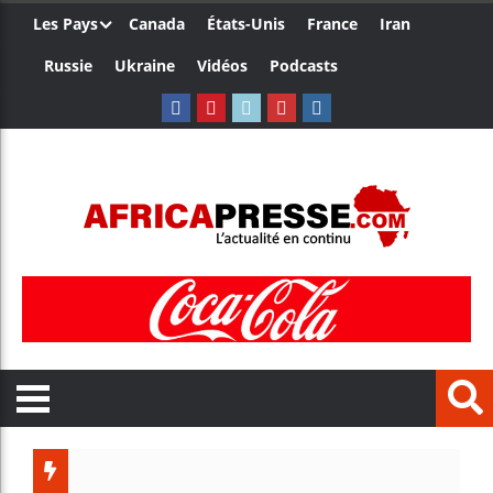
Les Pays
Canada
États-Unis
France
Iran
Russie
Ukraine
Vidéos
Podcasts
Les je