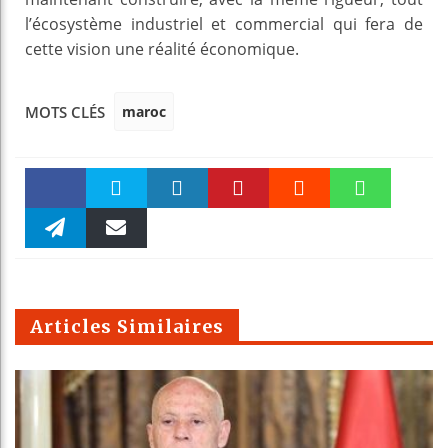
l’écosystème industriel et commercial qui fera de
cette vision une réalité économique.
maroc
MOTS CLÉS
Faceboo
Twitter
linkedin
Pinteres
Reddit
WhatsAp
k
Telegra
Email
t
pt
m
Articles Similaires