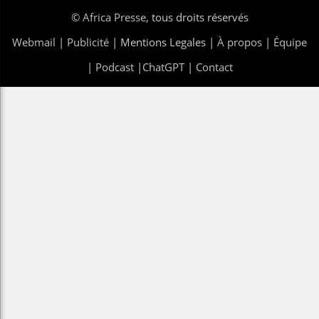
©
Africa Presse
, tous droits réservés
Webmail
|
Publicité
| Mentions Legales |
À propos
|
Équipe
|
Podcast
|
ChatGPT
|
Contact