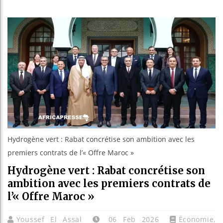
Bassirou D
Côte d’Ivo
Tunisie : 
Ceuta : Ra
Hydrogène vert : Rabat concrétise son ambition avec les
premiers contrats de l’« Offre Maroc »
Hydrogène vert : Rabat concrétise son
ambition avec les premiers contrats de
l’« Offre Maroc »
Youssef El Assal
06 Feb 2026
Économie
,