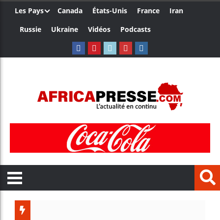
Les Pays
Canada
États-Unis
France
Iran
Russie
Ukraine
Vidéos
Podcasts
Le Camerou