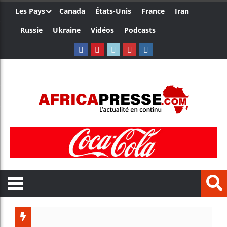
Les Pays
Canada
États-Unis
France
Iran
Russie
Ukraine
Vidéos
Podcasts
Les jeun