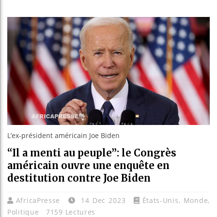
Guinée :
Réforme 
Bénin : 
Aliko Da
L’ex-président américain Joe Biden
“Il a menti au peuple”: le Congrès
américain ouvre une enquête en
destitution contre Joe Biden
AfricaPresse
14 Dec 2023
États-Unis
,
Monde
,
Politique
7159 Lectures