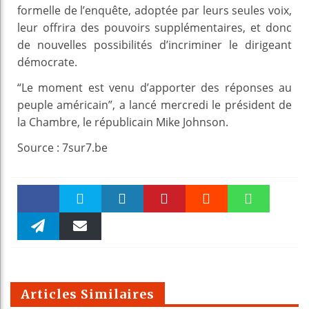
formelle de l’enquête, adoptée par leurs seules voix,
leur offrira des pouvoirs supplémentaires, et donc
de nouvelles possibilités d’incriminer le dirigeant
démocrate.
“Le moment est venu d’apporter des réponses au
peuple américain”, a lancé mercredi le président de
la Chambre, le républicain Mike Johnson.
Source : 7sur7.be
Faceboo
Twitter
linkedin
Pinteres
Reddit
WhatsAp
k
Telegra
Email
t
pt
m
Articles Similaires