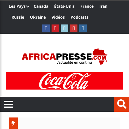
Les Pays
Canada
États-Unis
France
Iran
Russie
Ukraine
Vidéos
Podcasts
Les je