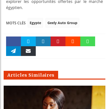
explorer les opportunités offertes par le marché
égyptien.
Egypte
Geely Auto Group
MOTS CLÉS
Faceboo
Twitter
linkedin
Pinteres
Reddit
WhatsAp
k
Telegra
Email
t
pt
m
Articles Similaires