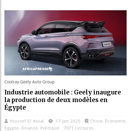
Guinée
Réform
Bénin 
Aliko 
Coolray Geely Auto Group
Industrie automobile : Geely inaugure
la production de deux modèles en
Égypte
Youssef El Assal
17 Jan 2025
Chine
,
Économie
,
Égypte
,
Finance
,
Politique
7071 Lectures