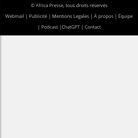
©
Africa Presse
, tous droits réservés
Webmail
|
Publicité
| Mentions Legales |
À propos
|
Équipe
|
Podcast
|
ChatGPT
|
Contact