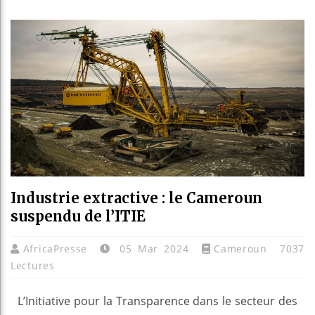
Les jeun
Guinée 
Réforme 
Bénin : 
Industrie extractive : le Cameroun
suspendu de l’ITIE
AfricaPresse
05 Mar 2024
Cameroun
7037
Lectures
L’Initiative pour la Transparence dans le secteur des