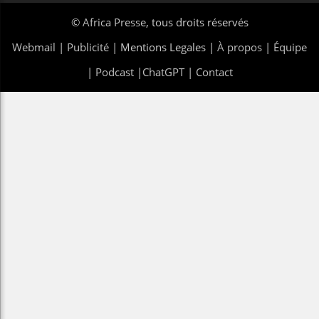
©
Africa Presse
, tous droits réservés
Webmail
|
Publicité
| Mentions Legales |
À propos
|
Équipe
|
Podcast
|
ChatGPT
|
Contact