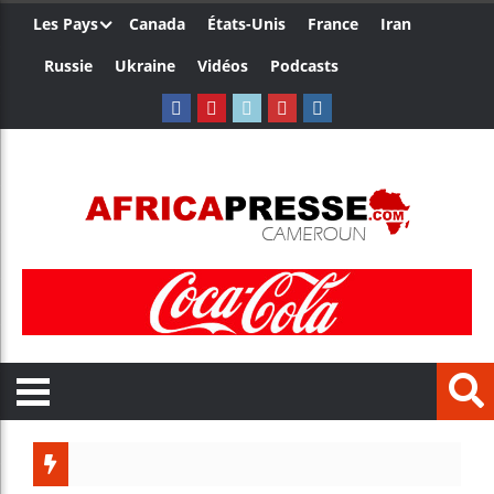
Les Pays
Canada
États-Unis
France
Iran
Russie
Ukraine
Vidéos
Podcasts
Trump n