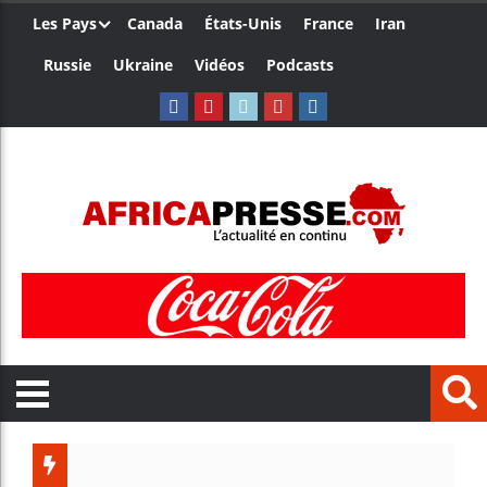
Les Pays
Canada
États-Unis
France
Iran
Russie
Ukraine
Vidéos
Podcasts
Trump n