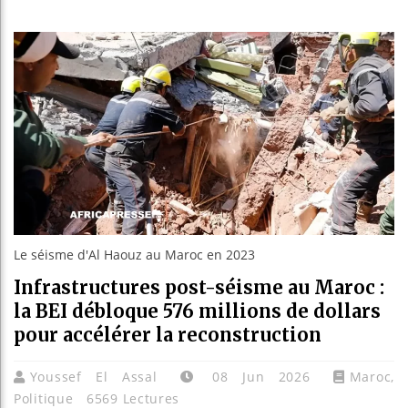
Les jeun
Guinée :
Réforme 
Bénin : 
Le séisme d'Al Haouz au Maroc en 2023
Infrastructures post-séisme au Maroc :
la BEI débloque 576 millions de dollars
pour accélérer la reconstruction
Youssef El Assal
08 Jun 2026
Maroc
,
Politique
6569 Lectures