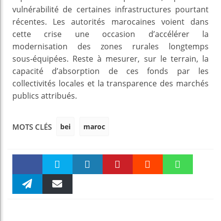
vulnérabilité de certaines infrastructures pourtant
récentes. Les autorités marocaines voient dans
cette crise une occasion d’accélérer la
modernisation des zones rurales longtemps
sous‑équipées. Reste à mesurer, sur le terrain, la
capacité d’absorption de ces fonds par les
collectivités locales et la transparence des marchés
publics attribués.
bei
maroc
MOTS CLÉS
Faceboo
Twitter
linkedin
Pinteres
Reddit
WhatsAp
k
Telegra
Email
t
pt