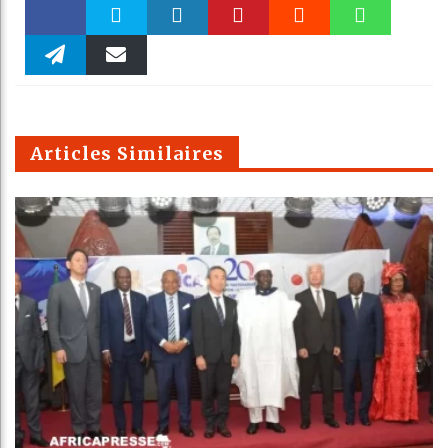
Faceboo
Twitter
linkedin
Pinteres
Reddit
WhatsAp
k
Telegra
Email
t
pt
m
Articles Similaires