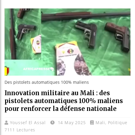
Bassirou
Côte d’I
Tunisie 
Ceuta : R
Des pistolets automatiques 100% maliens
Innovation militaire au Mali : des
pistolets automatiques 100% maliens
pour renforcer la défense nationale
Youssef El Assal
14 May 2025
Mali
,
Politique
7111 Lectures