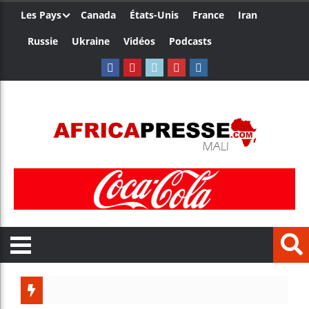
Les Pays
Canada
États-Unis
France
Iran
Russie
Ukraine
Vidéos
Podcasts
Le Camer