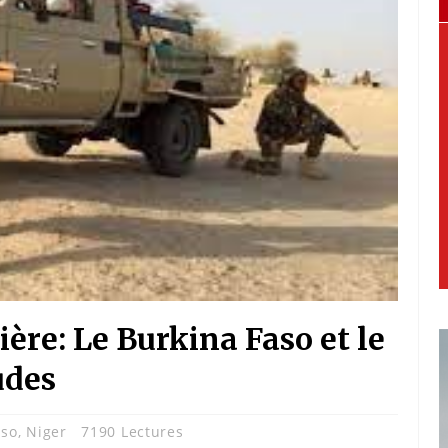
ière: Le Burkina Faso et le
udes
aso
,
Niger
7190 Lectures