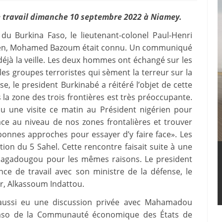
e travail dimanche 10 septembre 2022 à Niamey.
 du Burkina Faso, le lieutenant-colonel Paul-Henri
ien, Mohamed Bazoum était connu. Un communiqué
déjà la veille. Les deux hommes ont échangé sur les
es groupes terroristes qui sèment la terreur sur la
sse, le president Burkinabé a réitéré l’objet de cette
 la zone des trois frontières est très préoccupante.
u une visite ce matin au Président nigérien pour
ace au niveau de nos zones frontalières et trouver
nnes approches pour essayer d’y faire face». Les
ion du 5 Sahel. Cette rencontre faisait suite à une
 Ouagadougou pour les mêmes raisons. Le president
ce de travail avec son ministre de la défense, le
r, Alkassoum Indattou.
 aussi eu une discussion privée avec Mahamadou
aso de la Communauté économique des États de