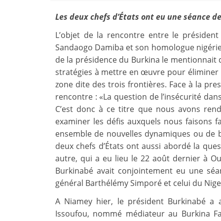
Les deux chefs d’États ont eu une séance d
L’objet de la rencontre entre le président
Sandaogo Damiba et son homologue nigér
de la présidence du Burkina le mentionnait 
stratégies à mettre en œuvre pour éliminer l
zone dite des trois frontières. Face à la pre
rencontre : «La question de l’insécurité dans
C’est donc à ce titre que nous avons rend
examiner les défis auxquels nous faisons f
ensemble de nouvelles dynamiques ou de bo
deux chefs d’États ont aussi abordé la quest
autre, qui a eu lieu le 22 août dernier à
Burkinabé avait conjointement eu une séan
général Barthélémy Simporé et celui du Nige
A Niamey hier, le président Burkinabé a
Issoufou, nommé médiateur au Burkina F