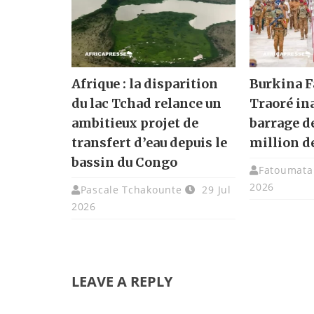
Afrique : la disparition
Burkina F
du lac Tchad relance un
Traoré in
ambitieux projet de
barrage d
transfert d’eau depuis le
million d
bassin du Congo
Fatoumata 
2026
Pascale Tchakounte
29 Jul
2026
LEAVE A REPLY