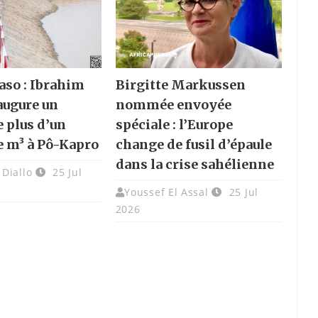
aso : Ibrahim
Birgitte Markussen
augure un
nommée envoyée
e plus d’un
spéciale : l’Europe
e m³ à Pô-Kapro
change de fusil d’épaule
dans la crise sahélienne
Diallo
25 Jul
Youssef El Assal
25 Jul
2026