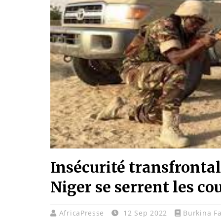
Insécurité transfrontal
Niger se serrent les co
AfricaPresse
12 Sep 2022
Burkina F