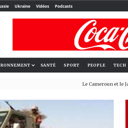
ussie
Ukraine
Vidéos
Podcasts
IRONNEMENT
SANTÉ
SPORT
PEOPLE
TECH
Le Cameroun et le Japon ren
Ceuta : Rabat affirme avoir 