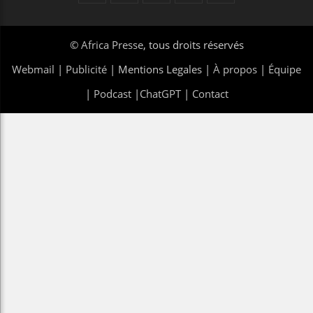
©
Africa Presse
, tous droits réservés
Webmail
|
Publicité
| Mentions Legales |
À propos
|
Équipe
|
Podcast
|
ChatGPT
|
Contact