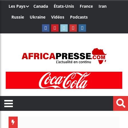
Les Pays
Canada
États-Unis
France
Iran
Russie
Ukraine
Vidéos
Podcasts
Trump n