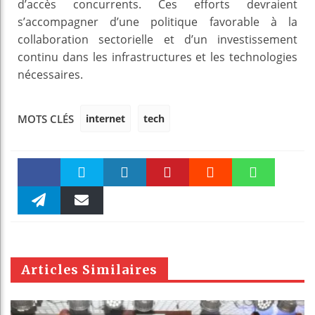
d’accès concurrents. Ces efforts devraient
s’accompagner d’une politique favorable à la
collaboration sectorielle et d’un investissement
continu dans les infrastructures et les technologies
nécessaires.
internet
tech
MOTS CLÉS
Faceboo
Twitter
linkedin
Pinteres
Reddit
WhatsAp
k
Telegra
Email
t
pt
m
Articles Similaires