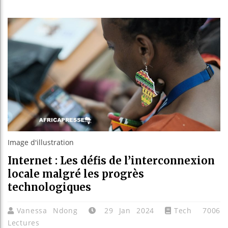
Les jeun
Guinée 
Réforme 
Bénin : 
Image d'illustration
Internet : Les défis de l’interconnexion
locale malgré les progrès
technologiques
Vanessa Ndong
29 Jan 2024
Tech
7006
Lectures