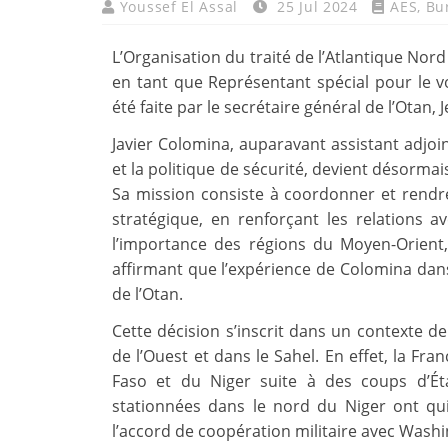
Youssef El Assal
25 Jul 2024
AES
,
Bu
L’Organisation du traité de l’Atlantique Nor
en tant que Représentant spécial pour le vo
été faite par le secrétaire général de l’Otan, 
Javier Colomina, auparavant assistant adjoin
et la politique de sécurité, devient désormai
Sa mission consiste à coordonner et rendre v
stratégique, en renforçant les relations a
l’importance des régions du Moyen-Orient, 
affirmant que l’expérience de Colomina dans l
de l’Otan.
Cette décision s’inscrit dans un contexte d
de l’Ouest et dans le Sahel. En effet, la Fra
Faso et du Niger suite à des coups d’Ét
stationnées dans le nord du Niger ont qu
l’accord de coopération militaire avec Wash