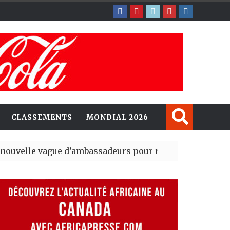
CLASSEMENTS
MONDIAL 2026
gue d’ambassadeurs pour renforcer la présence améri
sident du tout premier Sénat issu de la réforme constitu