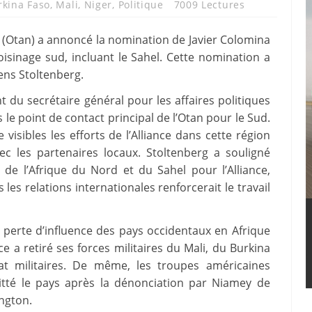
rkina Faso
,
Mali
,
Niger
,
Politique
7009 Lectures
d (Otan) a annoncé la nomination de Javier Colomina
isinage sud, incluant le Sahel. Cette nomination a
Jens Stoltenberg.
t du secrétaire général pour les affaires politiques
s le point de contact principal de l’Otan pour le Sud.
isibles les efforts de l’Alliance dans cette région
vec les partenaires locaux. Stoltenberg a souligné
de l’Afrique du Nord et du Sahel pour l’Alliance,
es relations internationales renforcerait le travail
e perte d’influence des pays occidentaux en Afrique
nce a retiré ses forces militaires du Mali, du Burkina
at militaires. De même, les troupes américaines
itté le pays après la dénonciation par Niamey de
ington.