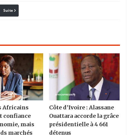
Suite
Pinterest
Reddit
Email
s Africains
Côte d’Ivoire : Alassane
t confiance
Ouattara accorde la grâce
onomie, mais
présidentielle à 4 661
nds marchés
détenus