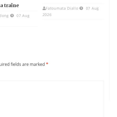
la traîne
Fatoumata Diallo
07 Aug
2026
dong
07 Aug
ired fields are marked
*