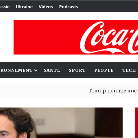
ussie
Ukraine
Vidéos
Podcasts
IRONNEMENT
SANTÉ
SPORT
PEOPLE
TECH
Trump nomme une nouvelle va
Bénin : Patrice Talon élu pré