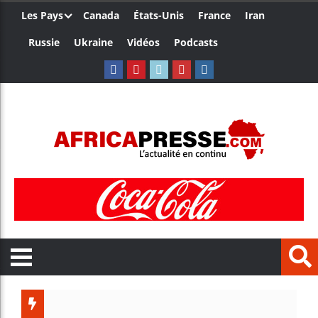
Les Pays
Canada
États-Unis
France
Iran
Russie
Ukraine
Vidéos
Podcasts
Trump no