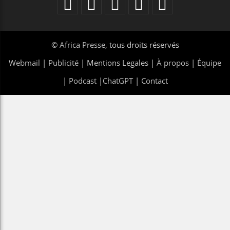
©
Africa Presse
, tous droits réservés
Webmail
|
Publicité
| Mentions Legales |
À propos
|
Équipe
|
Podcast
|
ChatGPT
|
Contact