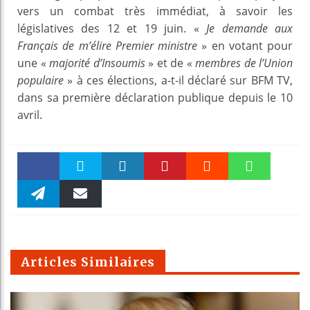
vers un combat très immédiat, à savoir les
législatives des 12 et 19 juin. «
Je demande aux
Français de m’élire Premier ministre
» en votant pour
une «
majorité d’Insoumis
» et de «
membres de l’Union
populaire
» à ces élections, a-t-il déclaré sur BFM TV,
dans sa première déclaration publique depuis le 10
avril.
Faceboo
Twitter
linkedin
Pinteres
Reddit
WhatsAp
k
Telegra
Email
t
pt
m
Articles Similaires