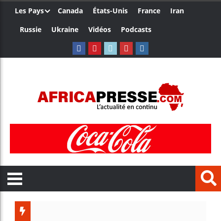
Les Pays
Canada
États-Unis
France
Iran
Russie
Ukraine
Vidéos
Podcasts
Les jeun