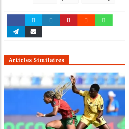
Faceboo
Twitter
linkedin
Pinteres
Reddit
WhatsAp
k
Telegra
Email
t
pt
m
Articles Similaires