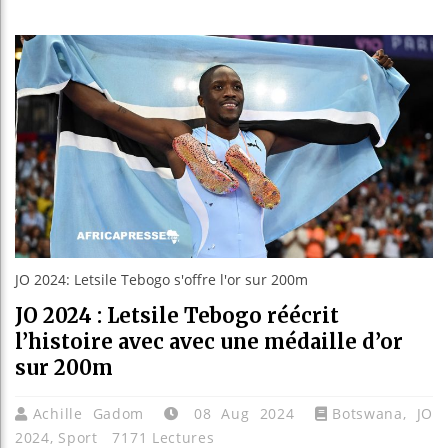
Guinée :
Réforme é
Bénin : P
Aliko Da
JO 2024: Letsile Tebogo s'offre l'or sur 200m
JO 2024 : Letsile Tebogo réécrit
l’histoire avec avec une médaille d’or
sur 200m
Achille Gadom
08 Aug 2024
Botswana
,
JO
2024
,
Sport
7171 Lectures