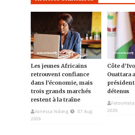
Les jeunes Africains
Côte d’Ivo
retrouvent confiance
Ouattara 
dans l’économie, mais
présidenti
trois grands marchés
détenus
restent à la traîne
Fatoumata 
2026
Vanessa Ndong
07 Aug
2026