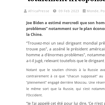
AfricaPresse
09 Feb 2023
Monde
,
Po
Joe Biden a estimé mercredi que son homo
problèmes” notamment sur le plan économ
la Chine.
“Trouvez-moi un seul dirigeant mondial prêt
trouve pas”, a asséné le président américai
homme a d’énormes problèmes”, notamment 
a-t-il jugé, relevant toutefois que le dirigea
Notant que le soutien chinois à la Russie ava
contrairement à ce que “chacun supposait” au dé
“pleinement” engagé derrière Moscou. Une réserve 
le même sort que la Russie, qui s’est notam
l’Occident.
“Je l’ai appelé cet été pour lui dire, ‘Ce n’