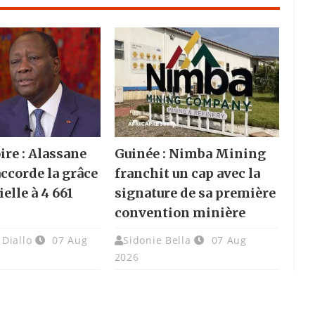
ire : Alassane
Guinée : Nimba Mining
accorde la grâce
franchit un cap avec la
elle à 4 661
signature de sa première
convention minière
Diallo
07 Aug
Sidonie Bella
07 Aug
2026