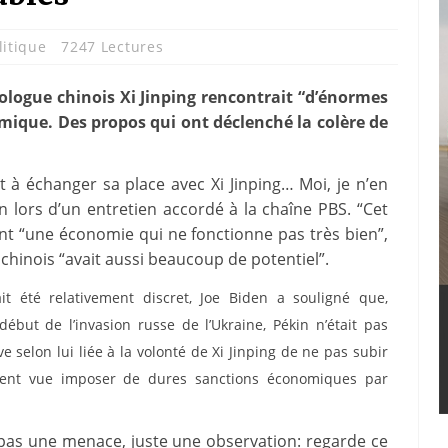
litique
7247 Lectures
logue chinois Xi Jinping rencontrait “d’énormes
ique. Des propos qui ont déclenché la colère de
 à échanger sa place avec Xi Jinping… Moi, je n’en
n lors d’un entretien accordé à la chaîne PBS. “Cet
“une économie qui ne fonctionne pas très bien”,
nt chinois “avait aussi beaucoup de potentiel”.
it été relativement discret, Joe Biden a souligné que,
but de l’invasion russe de l’Ukraine, Pékin n’était pas
selon lui liée à la volonté de Xi Jinping de ne pas subir
ment vue imposer de dures sanctions économiques par
est pas une menace, juste une observation: regarde ce