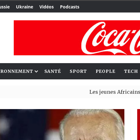
ussie
Ukraine
Vidéos
Podcasts
IRONNEMENT
SANTÉ
SPORT
PEOPLE
TECH
Les jeunes Africains retrouven
Aliko Dangote et Mark Carney 