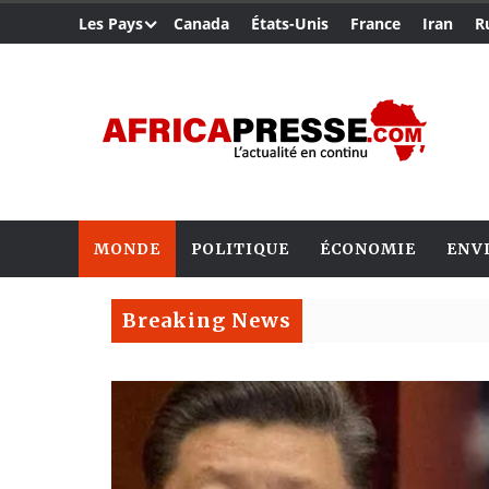
Les Pays
Canada
États-Unis
France
Iran
R
MONDE
POLITIQUE
ÉCONOMIE
ENV
Breaking News