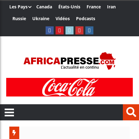
Les Pays
Canada
États-Unis
France
Iran
Russie
Ukraine
Vidéos
Podcasts
Trump nom