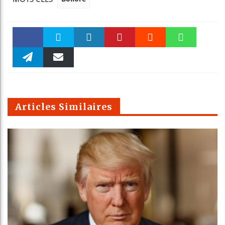
Faceboo
Twitter
linkedin
Pinteres
Reddit
WhatsAp
k
Telegra
Email
t
pt
m
Articles Similaires