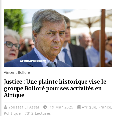
Les jeunes
Guinée : N
Réforme éle
Bénin : Pa
Vincent Bolloré
Justice : Une plainte historique vise le
groupe Bolloré pour ses activités en
Afrique
Youssef El Assal
19 Mar 2025
Afrique
,
France
,
Politique
7312 Lectures