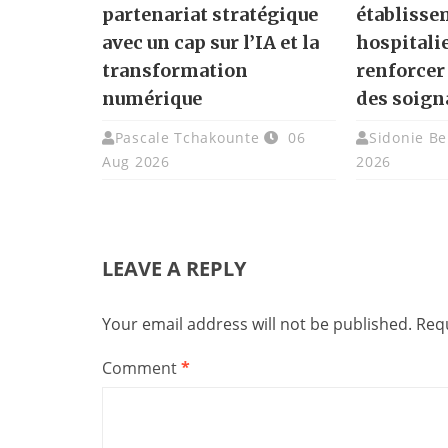
partenariat stratégique
établisse
avec un cap sur l’IA et la
hospitali
transformation
renforcer
numérique
des soign
Pascale Tchakounte
06
Sidonie Be
Aug 2026
2026
LEAVE A REPLY
Your email address will not be published.
Requ
Comment
*