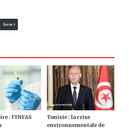
Suite
Pinterest
Reddit
Email
ire : l’INFAS
Tunisie : la crise
n
environnementale de