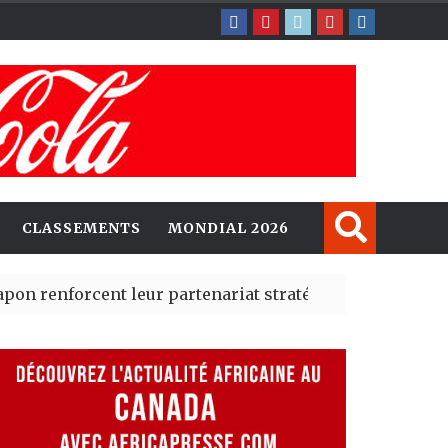
CLASSEMENTS
MONDIAL 2026
rcent leur partenariat stratégique avec un cap sur l’I
erté Madrid des risques migratoires dès juillet
| 05 Aug 2