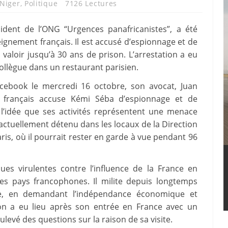
Niger
,
Politique
7126 Lectures
sident de l’ONG “Urgences panafricanistes”, a été
eignement français. Il est accusé d’espionnage et de
 valoir jusqu’à 30 ans de prison. L’arrestation a eu
ollègue dans un restaurant parisien.
cebook le mercredi 16 octobre, son avocat, Juan
 français accuse Kémi Séba d’espionnage et de
 l’idée que ses activités représentent une menace
 actuellement détenu dans les locaux de la Direction
aris, où il pourrait rester en garde à vue pendant 96
es virulentes contre l’influence de la France en
les pays francophones. Il milite depuis longtemps
sme, en demandant l’indépendance économique et
tion a eu lieu après son entrée en France avec un
levé des questions sur la raison de sa visite.