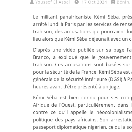
Youssef El Assal
17 Oct 2024
Bénin
,
Le militant panafricaniste Kémi Séba, pré
arrêté lundi à Paris par les services de rens
trahison, des accusations qui pourraient lui
lieu alors que Kémi Séba déjeunait avec un c
D’après une vidéo publiée sur sa page Fa
Branco, a expliqué que le gouvernement
trahison. Ces accusations sont basées sur
pour la sécurité de la France. Kémi Séba est
générale de la sécurité intérieure (DGSI) à P
heures avant d’être présenté à un juge.
Kémi Séba est bien connu pour ses critiqu
Afrique de l’Ouest, particulièrement dans 
contre ce qu’il appelle le néocoloniali
politique des pays africains. Son arresta
passeport diplomatique nigérien, ce qui a sou