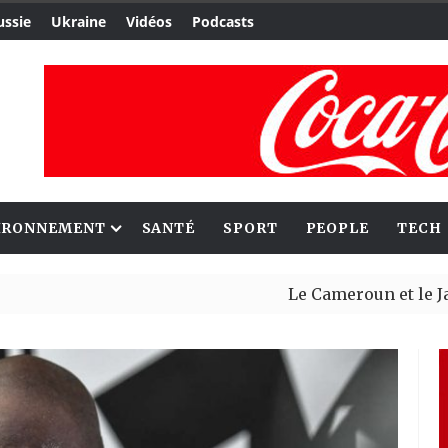
ussie
Ukraine
Vidéos
Podcasts
IRONNEMENT
SANTÉ
SPORT
PEOPLE
TECH
Le Cameroun et le Japon renfo
Ceuta : Rabat affirme avoir al