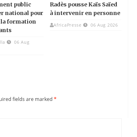
ment public
Radès pousse Kaïs Saïed
er national pour
à intervenir en personne
 la formation
AfricaPresse
06 Aug 2026
ants
lla
06 Aug
ired fields are marked
*