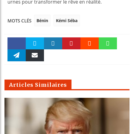
urnes pour transformer le rêve en réalité.
Bénin
Kémi Séba
MOTS CLÉS
Faceboo
Twitter
linkedin
Pinteres
Reddit
WhatsAp
k
Telegra
Email
t
pt
m
Articles Similaires