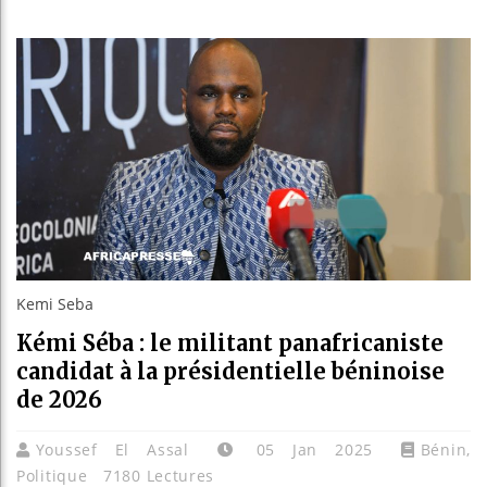
Les jeun
Guinée :
Réforme 
Bénin : 
Kemi Seba
Kémi Séba : le militant panafricaniste
candidat à la présidentielle béninoise
de 2026
Youssef El Assal
05 Jan 2025
Bénin
,
Politique
7180 Lectures