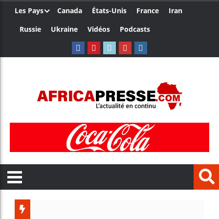
Les Pays
Canada
États-Unis
France
Iran
Russie
Ukraine
Vidéos
Podcasts
Trump n