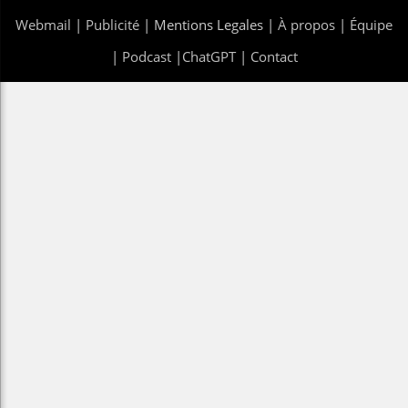
Webmail
|
Publicité
| Mentions Legales |
À propos
|
Équipe
|
Podcast
|
ChatGPT
|
Contact