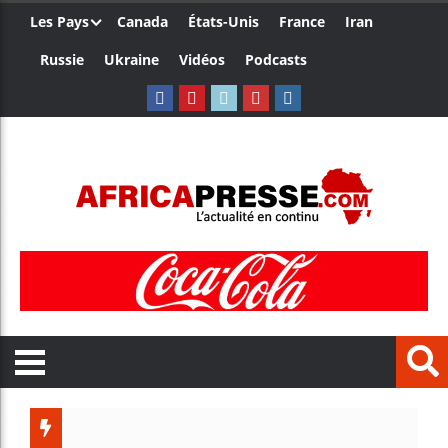
Les Pays
Canada
États-Unis
France
Iran
Russie
Ukraine
Vidéos
Podcasts
Trump n