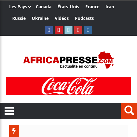
Les Pays
Canada
États-Unis
France
Iran
Russie
Ukraine
Vidéos
Podcasts
Les jeun