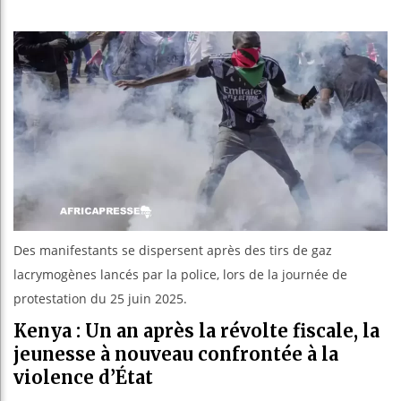
Guinée :
Réforme é
Bénin : P
Aliko Da
Des manifestants se dispersent après des tirs de gaz
lacrymogènes lancés par la police, lors de la journée de
protestation du 25 juin 2025.
Kenya : Un an après la révolte fiscale, la
jeunesse à nouveau confrontée à la
violence d’État