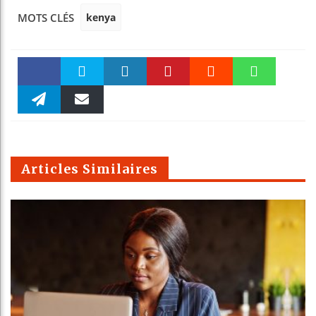
kenya
MOTS CLÉS
Faceboo
Twitter
linkedin
Pinteres
Reddit
WhatsAp
k
Telegra
Email
t
pt
m
Articles Similaires