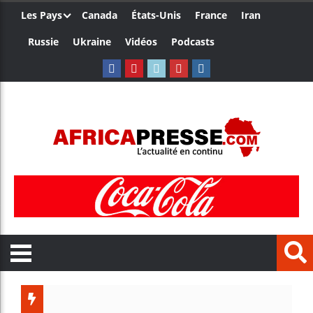
Les Pays
Canada
États-Unis
France
Iran
Russie
Ukraine
Vidéos
Podcasts
Côte d’I