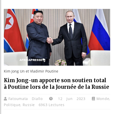
Réforme 
Bénin : 
Aliko Da
Kim Jong Un et Vladimir Poutine
Kim Jong-un apporte son soutien total
à Poutine lors de la Journée de la Russie
Fatoumata Diallo
12 Jun 2023
Monde
,
Politique
,
Russie
6963 Lectures