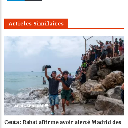
k
Telegra
Email
t
pt
m
Articles Similaires
Ceuta : Rabat affirme avoir alerté Madrid des