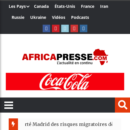
Les Pays
Canada
États-Unis
France
Iran
Russie
Ukraine
Vidéos
Podcasts
lerté Madrid des risques migratoires dès juillet
| 05 Aug 