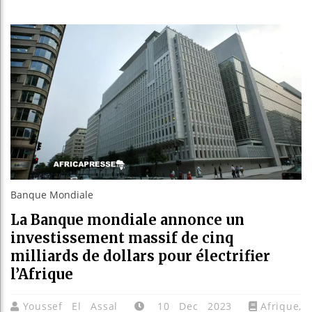
le projet « Spire » de l’Église d’Angleterre attise les br
l’un des fugitifs les plus recherchés pour un meurtre 
blit un nouveau record en plantant 800,5 millions d’arb
Banque Mondiale
La Banque mondiale annonce un
investissement massif de cinq
milliards de dollars pour électrifier
l’Afrique
Youssef El Assal
10 Dec 2023
Afrique
,