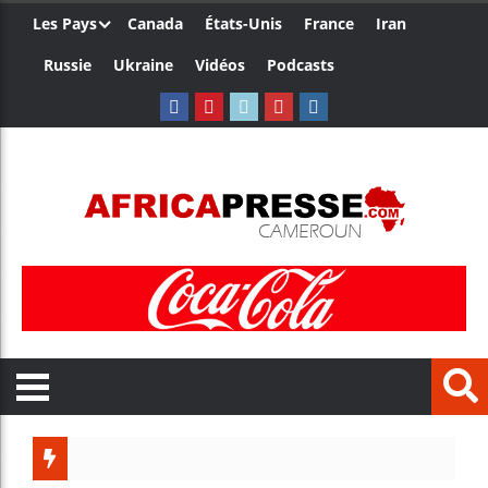
Les Pays
Canada
États-Unis
France
Iran
Russie
Ukraine
Vidéos
Podcasts
Les jeun