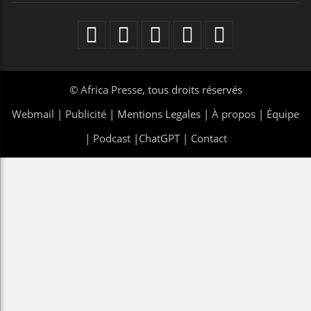
©
Africa Presse
, tous droits réservés
Webmail
|
Publicité
| Mentions Legales |
À propos
|
Équipe
|
Podcast
|
ChatGPT
|
Contact