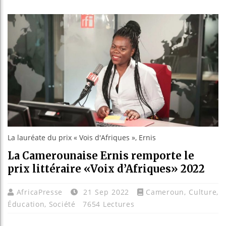
Guinée :
Réforme é
Bénin : 
Aliko Da
La lauréate du prix « Vois d'Afriques », Ernis
La Camerounaise Ernis remporte le
prix littéraire «Voix d’Afriques» 2022
AfricaPresse
21 Sep 2022
Cameroun
,
Culture
,
Éducation
,
Société
7654 Lectures