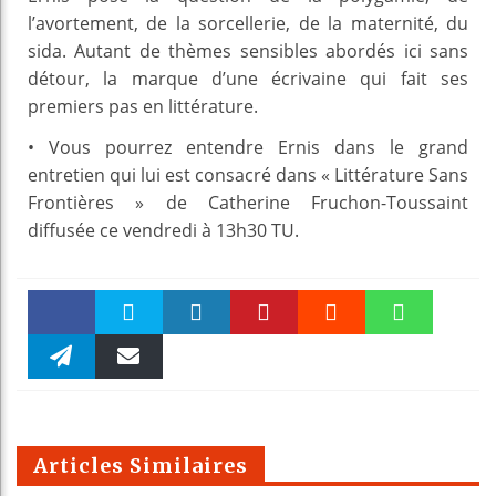
l’avortement, de la sorcellerie, de la maternité, du
sida. Autant de thèmes sensibles abordés ici sans
détour, la marque d’une écrivaine qui fait ses
premiers pas en littérature.
• Vous pourrez entendre Ernis dans le grand
entretien qui lui est consacré dans « Littérature Sans
Frontières » de Catherine Fruchon-Toussaint
diffusée ce vendredi à 13h30 TU.
Faceboo
Twitter
linkedin
Pinteres
Reddit
WhatsAp
k
Telegra
Email
t
pt
m
Articles Similaires