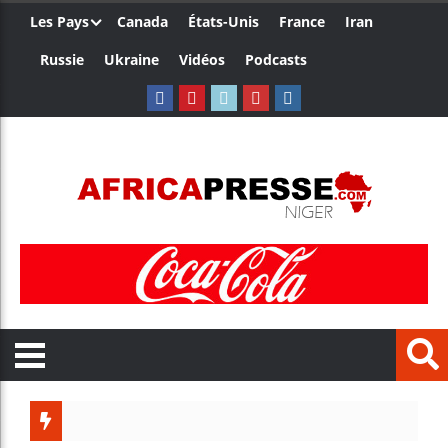
Les Pays
Canada
États-Unis
France
Iran
Russie
Ukraine
Vidéos
Podcasts
Le Camer