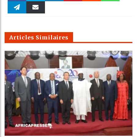
Faceboo
Twitter
linkedin
Pinteres
Reddit
WhatsAp
k
Telegra
Email
t
pt
m
Articles Similaires