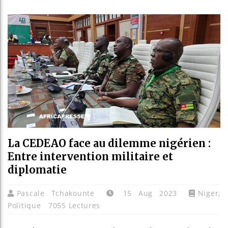
Bassirou
Côte d’I
Tunisie 
Ceuta : R
La CEDEAO face au dilemme nigérien :
Entre intervention militaire et
diplomatie
Pascale Tchakounte
15 Aug 2023
Niger
,
Politique
7055 Lectures