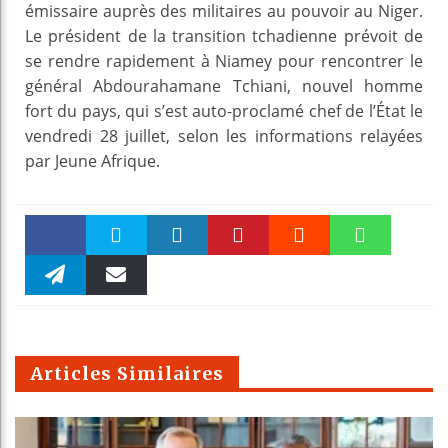
émissaire auprès des militaires au pouvoir au Niger.
Le président de la transition tchadienne prévoit de
se rendre rapidement à Niamey pour rencontrer le
général Abdourahamane Tchiani, nouvel homme
fort du pays, qui s’est auto-proclamé chef de l’État le
vendredi 28 juillet, selon les informations relayées
par Jeune Afrique.
Faceboo
Twitter
linkedin
Pinteres
Reddit
WhatsAp
k
Telegra
Email
t
pt
m
Articles Similaires