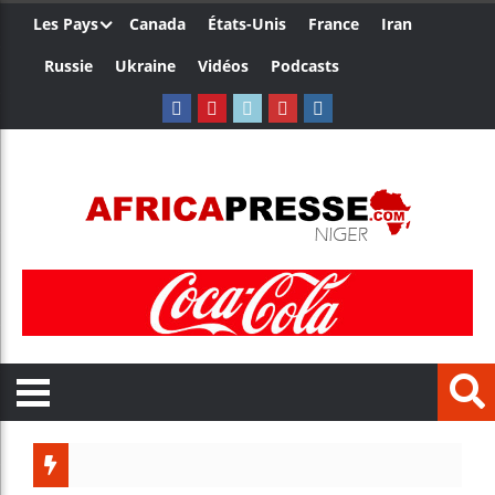
Les Pays
Canada
États-Unis
France
Iran
Russie
Ukraine
Vidéos
Podcasts
Aliko D