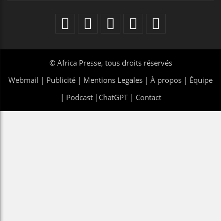
©
Africa Presse
, tous droits réservés
Webmail
|
Publicité
| Mentions Legales |
À propos
|
Équipe
|
Podcast
|
ChatGPT
|
Contact