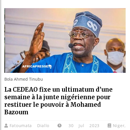
Le Camer
Bassiro
Côte d’I
Tunisie
Bola Ahmed Tinubu
La CEDEAO fixe un ultimatum d’une
semaine à la junte nigérienne pour
restituer le pouvoir à Mohamed
Bazoum
Fatoumata Diallo
30 Jul 2023
Niger
,