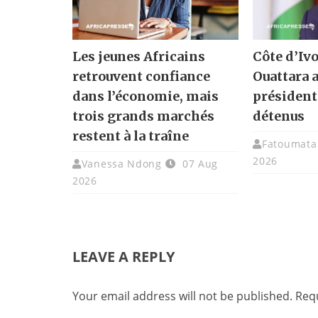
Les jeunes Africains
Côte d’Ivo
retrouvent confiance
Ouattara 
dans l’économie, mais
présidenti
trois grands marchés
détenus
restent à la traîne
Fatoumata 
2026
Vanessa Ndong
07 Aug
2026
LEAVE A REPLY
Your email address will not be published.
Requ