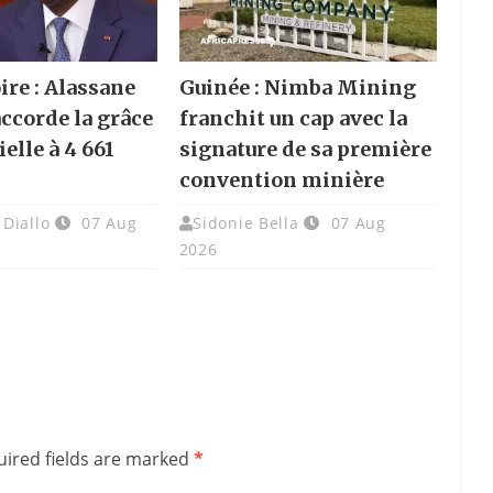
ire : Alassane
Guinée : Nimba Mining
accorde la grâce
franchit un cap avec la
elle à 4 661
signature de sa première
convention minière
Diallo
07 Aug
Sidonie Bella
07 Aug
2026
ired fields are marked
*