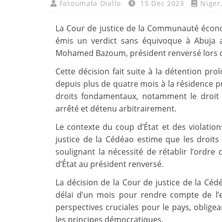
Fatoumata Diallo
15 Dec 2023
Niger
La Cour de justice de la Communauté économ
émis un verdict sans équivoque à Abuja a
Mohamed Bazoum, président renversé lors du 
Cette décision fait suite à la détention p
depuis plus de quatre mois à la résidence pré
droits fondamentaux, notamment le droit d’
arrêté et détenu arbitrairement.
Le contexte du coup d’État et des violatio
justice de la Cédéao estime que les droi
soulignant la nécessité de rétablir l’ordre
d’État au président renversé.
La décision de la Cour de justice de la Cé
délai d’un mois pour rendre compte de l’e
perspectives cruciales pour le pays, obligean
les principes démocratiques.