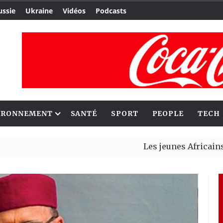
ussie
Ukraine
Vidéos
Podcasts
IRONNEMENT
SANTÉ
SPORT
PEOPLE
TECH
Les jeunes Africains retrouv
Aliko Dangote et Mark Carney