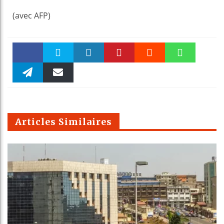
(avec AFP)
Faceboo
Twitter
linkedin
Pinteres
Reddit
WhatsAp
k
Telegra
Email
t
pt
m
Articles Similaires