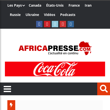
Les Pays
Canada
États-Unis
France
Iran
Russie
Ukraine
Vidéos
Podcasts
Côte d’Ivo