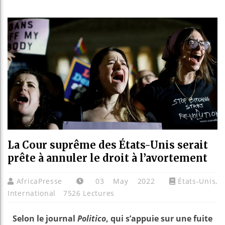
Réforme él
Bénin : Pa
Aliko Dan
La Cour suprême des États-Unis serait
prête à annuler le droit à l’avortement
AfricaPresse
03 May 2022
États-Unis
,
International
7526 Lectures
Selon le journal
Politico
, qui s’appuie sur une fuite